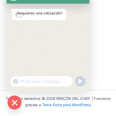
¿Requieres una cotización?
17:57
"+chaty_settings.lang.emoji_picker+"
undefined
WhatsApp
Message
Todos los derechos © 2026 RINCÓN DEL CHEF | Funciona
gracias a
Tema Astra para WordPress
Hide
chaty