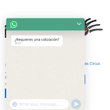
¿Requieres una cotización?
08:03
Sin categorizar
Juego de Sartenes Circus
Sin categorizar
Juego de Sartenes de
Valorado
Aluminio Buenos Aires
en
Leer más
2.64
de 5
Valorado
en
Leer más
2.50
de 5
"+chaty_settings.lang.emoji_picker+"
undefined
WhatsApp