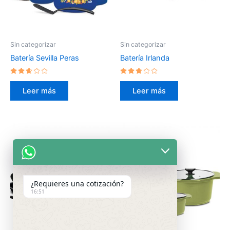
Sin categorizar
Sin categorizar
Batería Sevilla Peras
Batería Irlanda
Valorado
Valorado
en
en
Leer más
Leer más
2.50
2.60
de 5
de 5
¿Requieres una cotización?
16:51