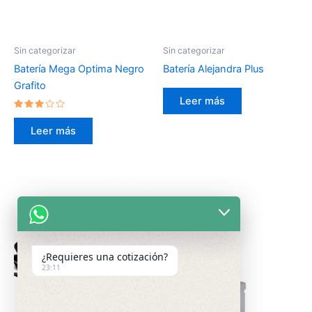
Sin categorizar
Sin categorizar
Batería Mega Optima Negro
Batería Alejandra Plus
Grafito
Leer más
Valorado
en
Leer más
2.70
de 5
¿Requieres una cotización?
23:11