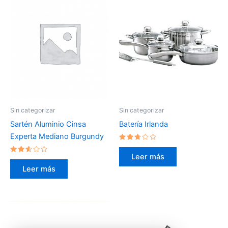
Sin categorizar
Sin categorizar
Sartén Aluminio Cinsa
Batería Irlanda
Experta Mediano Burgundy
Valorado
en
Leer más
Valorado
2.60
en
de 5
Leer más
2.47
de 5