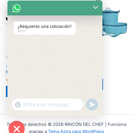
¿Requieres una cotización?
03:01
Sin categorizar
Sin categorizar
Juego de Sartenes
Batería Renata
Magnífica
Valorado
en
Leer más
Valorado
2.58
en
de 5
Leer más
2.52
de 5
"+chaty_settings.lang.emoji_picker+"
undefined
WhatsApp
Message
Todos los derechos © 2026 RINCÓN DEL CHEF | Funciona
gracias a
Tema Astra para WordPress