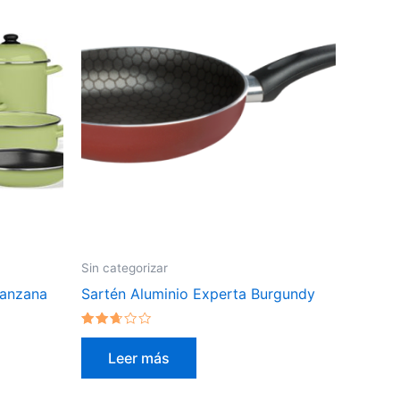
Sin categorizar
Manzana
Sartén Aluminio Experta Burgundy
Valorado
en
Leer más
2.47
de 5