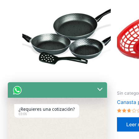
Sin categorizar
Sin catego
Juego de Sartenes Magnífica
Canasta 
¿Requieres una cotización?
03:06
Valorado
Valorado
en
en
Leer más
Leer
2.52
2.50
de 5
de 5