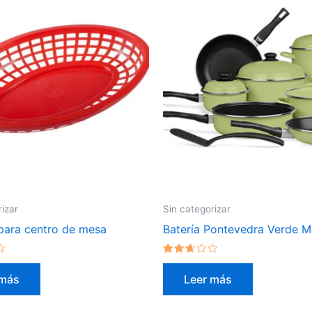
rizar
Sin categorizar
para centro de mesa
Batería Pontevedra Verde 
Valorado
en
 más
Leer más
2.51
de 5