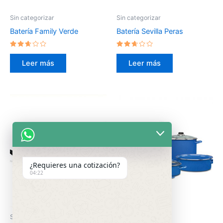
Sin categorizar
Sin categorizar
Batería Family Verde
Batería Sevilla Peras
Valorado
Valorado
en
en
Leer más
Leer más
2.54
2.50
de 5
de 5
¿Requieres una cotización?
04:22
Sin categorizar
Sin categorizar