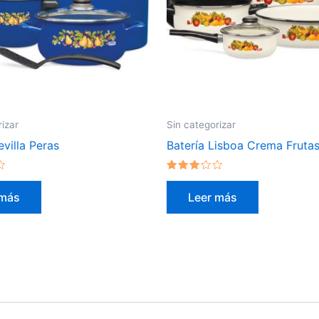
rizar
Sin categorizar
evilla Peras
Batería Lisboa Crema Fruta
Valorado
en
 más
Leer más
2.79
de 5