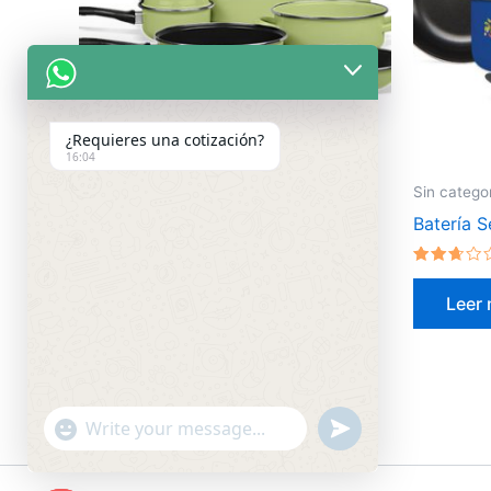
¿Requieres una cotización?
16:04
Sin categorizar
Sin catego
Batería Pontevedra Verde Manzana
Batería S
Valorado
Valorado
en
en
Leer más
Leer
2.51
2.50
de 5
de 5
"+chaty_settings.lang.emoji_picker+"
undefined
WhatsApp
Message