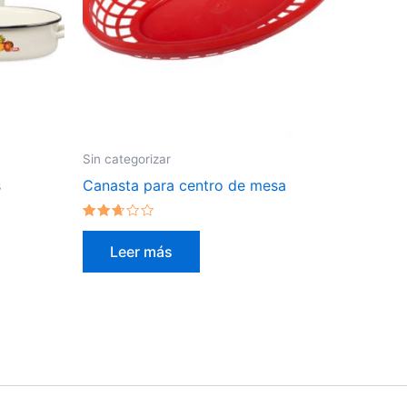
Sin categorizar
s
Canasta para centro de mesa
Valorado
en
Leer más
2.50
de 5