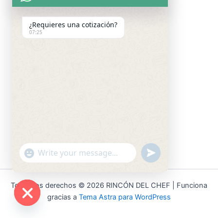
¿Requieres una cotización?
07:25
"+chaty_settings.lang.emoji_picker+"
undefined
WhatsApp
Message
Todos los derechos © 2026 RINCÓN DEL CHEF | Funciona
gracias a
Tema Astra para WordPress
Hide
chaty