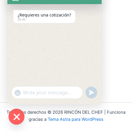
¿Requieres una cotización?
05:45
"+chaty_settings.lang.emoji_picker+"
undefined
WhatsApp
Message
Todos los derechos © 2026 RINCÓN DEL CHEF | Funciona
gracias a
Tema Astra para WordPress
Hide
chaty