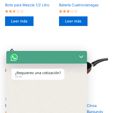
Bote para Mezcla 1/2 Litro
Batería Cuatrocienegas
Valorado
Valorado
en
en
Leer más
Leer más
2.46
2.59
de 5
de 5
¿Requieres una cotización?
05:00
Sin categorizar
Sin categorizar
Batería Family Verde
Sartén Aluminio Cinsa
Experta Grande Burgundy