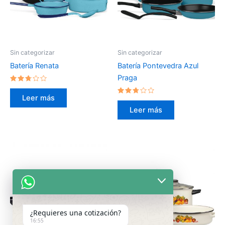
Sin categorizar
Sin categorizar
Batería Renata
Batería Pontevedra Azul
Praga
Valorado
en
Leer más
2.58
Valorado
de 5
en
Leer más
2.55
de 5
¿Requieres una cotización?
16:55