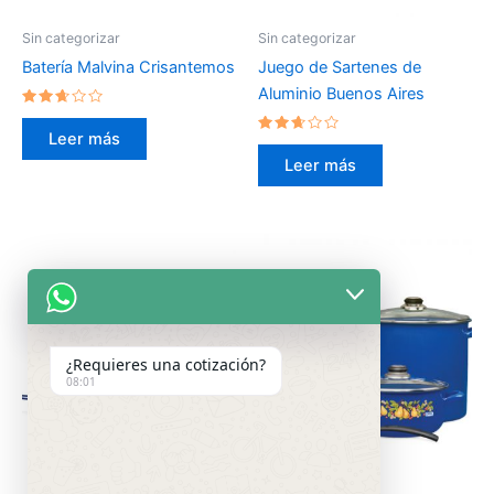
Sin categorizar
Sin categorizar
Batería Malvina Crisantemos
Juego de Sartenes de
Aluminio Buenos Aires
Valorado
en
Leer más
2.54
Valorado
de 5
en
Leer más
2.50
de 5
¿Requieres una cotización?
08:01