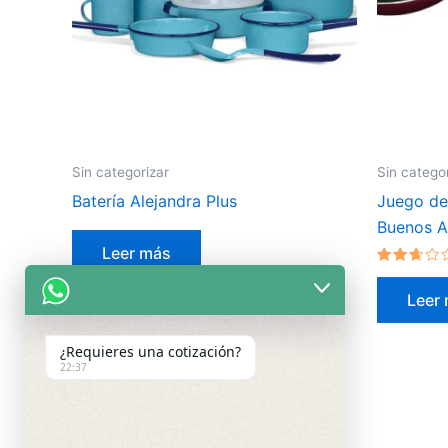
Sin categorizar
Sin catego
Batería Alejandra Plus
Juego de
Buenos A
Leer más
Valorado
en
Leer
2.50
de 5
¿Requieres una cotización?
22:37