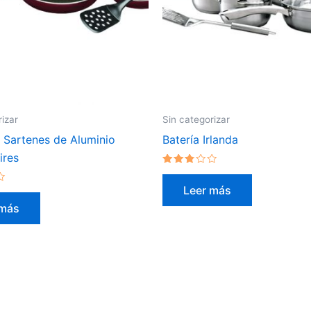
rizar
Sin categorizar
 Sartenes de Aluminio
Batería Irlanda
ires
Valorado
en
Leer más
2.60
de 5
 más