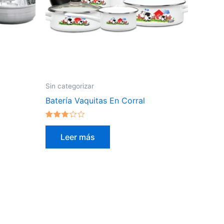
Sin categorizar
Batería Vaquitas En Corral
Valorado
en
Leer más
2.59
de 5