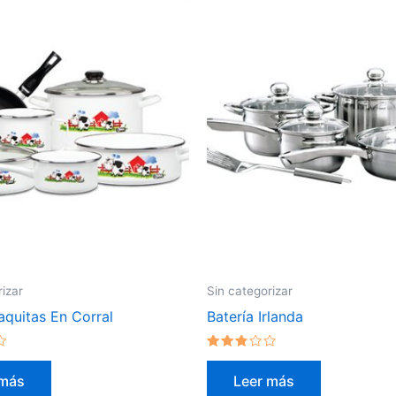
rizar
Sin categorizar
aquitas En Corral
Batería Irlanda
Valorado
en
 más
Leer más
2.60
de 5