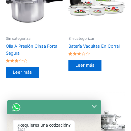
Sin categorizar
Sin categorizar
Olla A Presión Cinsa Forta
Batería Vaquitas En Corral
Segura
Valorado
en
Leer más
Valorado
2.59
en
de 5
Leer más
2.57
de 5
¿Requieres una cotización?
22:21