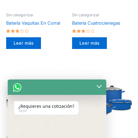
Sin categorizar
Sin categorizar
Batería Vaquitas En Corral
Batería Cuatrocienegas
Valorado
Valorado
en
en
Leer más
Leer más
2.59
2.59
de 5
de 5
¿Requieres una cotización?
18:07