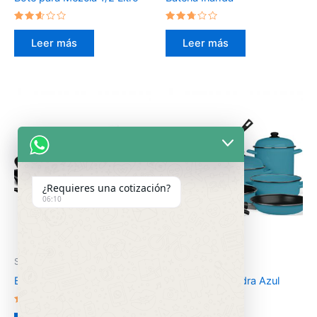
Valorado
Valorado
en
en
Leer más
Leer más
2.46
2.60
de 5
de 5
¿Requieres una cotización?
06:10
Sin categorizar
Sin categorizar
Batería Malvina Crisantemos
Batería Pontevedra Azul
Praga
Valorado