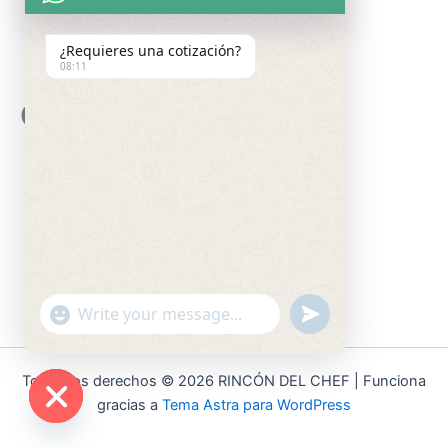
¿Requieres una cotización?
08:11
Ollas de presión
"+chaty_settings.lang.emoji_picker+"
undefined
WhatsApp
Message
Todos los derechos © 2026 RINCÓN DEL CHEF | Funciona
gracias a
Tema Astra para WordPress
Hide
chaty