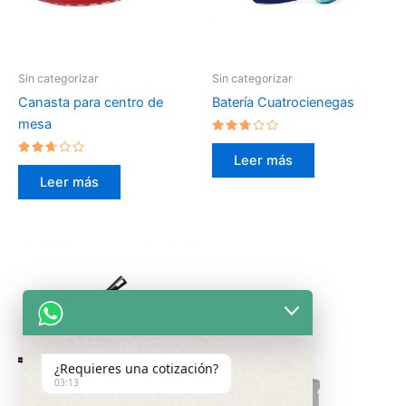
Sin categorizar
Sin categorizar
Canasta para centro de
Batería Cuatrocienegas
mesa
Valorado
en
Leer más
Valorado
2.59
en
de 5
Leer más
2.50
de 5
¿Requieres una cotización?
03:13