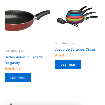
Sin categorizar
Juego de Sartenes Circus
Sin categorizar
Sartén Aluminio Experta
Valorado
Burgundy
en
Leer más
2.64
de 5
Valorado
en
Leer más
2.47
de 5