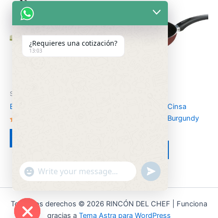
¿Requieres una cotización?
13:03
Sin categorizar
Sin categorizar
Batería Family Verde
Sartén Aluminio Cinsa
Experta Grande Burgundy
Valorado
en
Leer más
2.54
Valorado
de 5
en
Leer más
2.49
de 5
"+chaty_settings.lang.emoji_picker+"
undefined
WhatsApp
Message
Todos los derechos © 2026 RINCÓN DEL CHEF | Funciona
gracias a
Tema Astra para WordPress