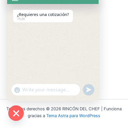
¿Requieres una cotización?
15:26
"+chaty_settings.lang.emoji_picker+"
undefined
WhatsApp
Message
Todos los derechos © 2026 RINCÓN DEL CHEF | Funciona
gracias a
Tema Astra para WordPress
Hide
chaty