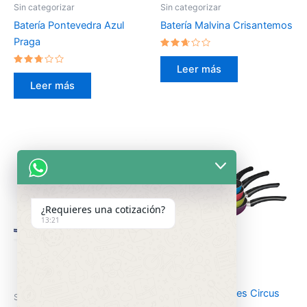
Sin categorizar
Sin categorizar
Batería Pontevedra Azul
Batería Malvina Crisantemos
Praga
Valorado
en
Leer más
Valorado
2.54
en
de 5
Leer más
2.55
de 5
¿Requieres una cotización?
13:21
Sin categorizar
Juego de Sartenes Circus
Sin categorizar