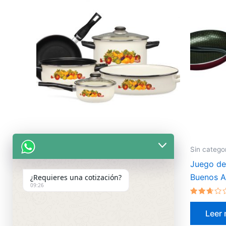
Sin categorizar
Sin catego
Batería Lisboa Crema Frutas
Juego de
Buenos A
¿Requieres una cotización?
09:26
Valorado
en
Leer más
2.79
Valorado
de 5
en
Leer
2.50
de 5