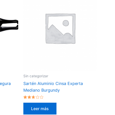
Sin categorizar
Segura
Sartén Aluminio Cinsa Experta
Mediano Burgundy
Valorado
en
Leer más
2.47
de 5