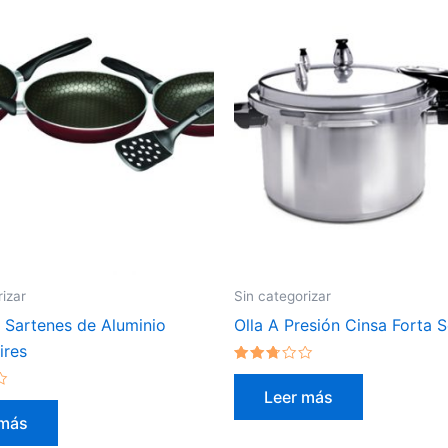
rizar
Sin categorizar
 Sartenes de Aluminio
Olla A Presión Cinsa Forta 
ires
Valorado
en
Leer más
2.57
de 5
 más