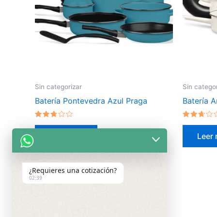
Sin categorizar
Sin catego
Batería Pontevedra Azul Praga
Batería A
Valorado
Valorado
en
en
Leer más
Leer
2.55
2.51
de 5
de 5
¿Requieres una cotización?
02:39