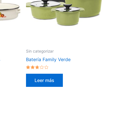
Sin categorizar
s
Batería Family Verde
Valorado
en
Leer más
2.54
de 5