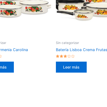
rizar
Sin categorizar
rmenia Carolina
Batería Lisboa Crema Fruta
Valorado
en
 más
Leer más
2.79
de 5