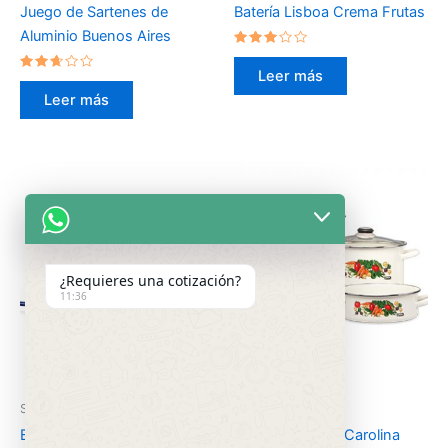
Juego de Sartenes de
Batería Lisboa Crema Frutas
Aluminio Buenos Aires
Valorado
en
Leer más
Valorado
2.79
en
de 5
Leer más
2.50
de 5
¿Requieres una cotización?
11:36
Sin categorizar
Sin categorizar
Batería Alejandra Plus
Batería Armenia Carolina