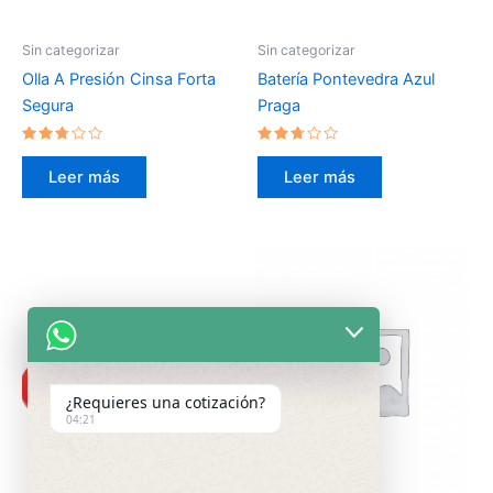
Sin categorizar
Sin categorizar
Olla A Presión Cinsa Forta
Batería Pontevedra Azul
Segura
Praga
Valorado
Valorado
en
en
Leer más
Leer más
2.57
2.55
de 5
de 5
¿Requieres una cotización?
04:21