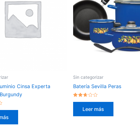
rizar
Sin categorizar
luminio Cinsa Experta
Batería Sevilla Peras
Burgundy
Valorado
en
Leer más
2.50
de 5
 más