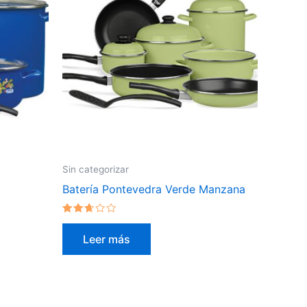
Sin categorizar
Batería Pontevedra Verde Manzana
Valorado
en
Leer más
2.51
de 5