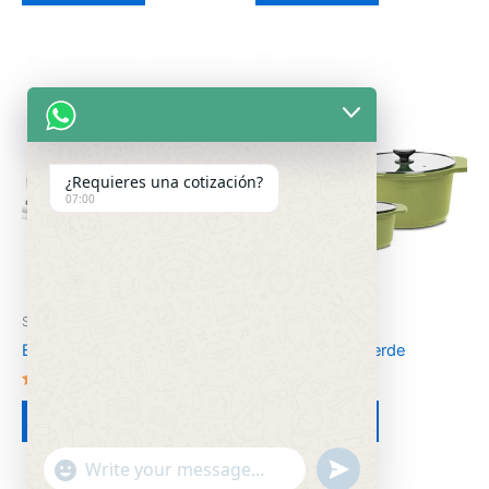
de 5
de 5
¿Requieres una cotización?
07:00
Sin categorizar
Sin categorizar
Batería Vaquitas En Corral
Batería Family Verde
Valorado
Valorado
en
en
Leer más
Leer más
2.59
2.54
de 5
de 5
"+chaty_settings.lang.emoji_picker+"
undefined
WhatsApp